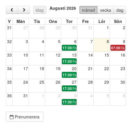
Augusti 2026
‹
›
idag
månad
vecka
dag
V
Mån
Tis
Ons
Tor
Fre
Lör
Sön
31
27
28
29
30
31
1
2
32
3
4
5
6
7
8
9
Fotbollsträning
Gullm
17:30
07:00
33
10
11
12
13
14
15
16
Fotbollsträning
17:30
34
17
18
19
20
21
22
23
Fotbollsträning
17:30
35
24
25
26
27
28
29
30
Fotbollsträning
17:30
36
31
1
2
3
4
5
6
Fotbollsträning
17:30
Prenumerera