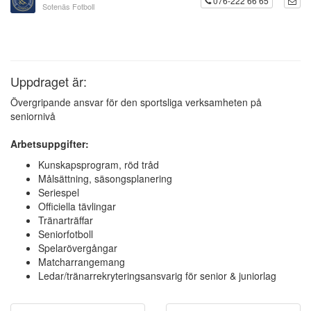
076-222 66 65
Sotenäs Fotboll
Uppdraget är:
Övergripande ansvar för den sportsliga verksamheten på
seniornivå
Arbetsuppgifter:
Kunskapsprogram, röd tråd
Målsättning, säsongsplanering
Seriespel
Officiella tävlingar
Tränarträffar
Seniorfotboll
Spelarövergångar
Matcharrangemang
Ledar/tränarrekryteringsansvarig för senior & juniorlag