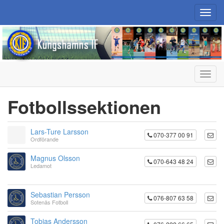
Toggl
navig
Toggl
navig
Fotbollssektionen
Lars-Ture Larsson
070-377 00 91
Ordförande
Magnus Olsson
070-643 48 24
Ledamot
Sebastian Persson
076-807 63 58
Sotenäs Fotboll
Tobias Andersson