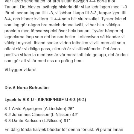
Vår fjärde seriematch för året slutar oavgjort 4-4 borta mot
Tanum. Det blev en svängig historia där vi tar ledningen med 1-0
för att sedan tappa till 1-3, vi jobbar i kapp till 3-3, tappar igen till
3-4, och hinner kvittera till 4-4 som blir slutresultat. Tycker inte vi
som lag gör någon bra match denna kväll, vi har bl.a. väldiga
problem med försvarsspelet över hela banan. Tyvärr hänger ej
lagdelarna ihop som det brukar heller. I offensiven så blandar vi
väldigt mycket. Ibland spelar vi den fotbollen vi vill, men allt som
oftast slår vi dåliga pass, eller så är vi stillastående. Det ända
positiva vi kan ta med oss är vår moral att inte ge upp, det är den
som gör att vi får med oss en poäng hem.
Vi bygger vidare!
Div. 6 Norra Bohuslän
Lysekils AIK U - KIF/BIF/HGIF U 6-3 (6-2)
3-1 Arvid Appelgren (A.Lindsten) 26"
6-2 Johannes Claesson (L.Nilsson) 42"
6-3 Dante Karlsson (L.Nilsson) 61"
En dålig första halvlek bäddar för denna förlust. Vi pratar innan